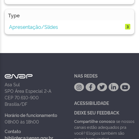
Type
Apresentação/Slides
3
NAS REDES
Asa Sul
SPO Área Especial 2-A
CEP 70.610-900
ACESSIBILIDADE
Brasília/DF
DEIXE SEU FEEDBACK
Horário de funcionamento
Compartilhe conosco
se nossos
08h00 às 18h00
canais estão adequados pra
Contato
você? Elogios também são
biblioteca@enap.gov.br
super bem vindos!