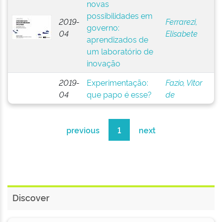
novas
possibilidades em
2019-
Ferrarezi,
governo:
04
Elisabete
aprendizados de
um laboratório de
inovação
2019-
Experimentação:
Fazio, Vitor
04
que papo é esse?
de
previous
1
next
Discover