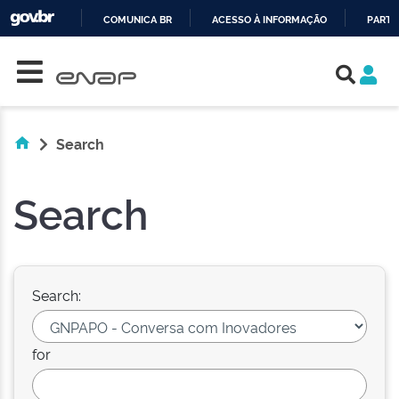
COMUNICA BR
ACESSO À INFORMAÇÃO
PARTI
Skip navigation
IR
PARA
O
CONTEÚDO
Search
Search
Search:
for