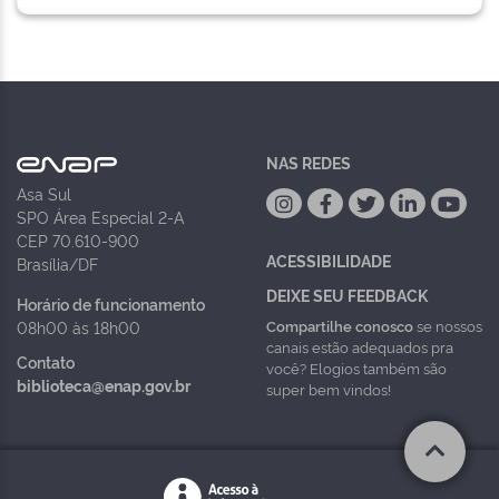
NAS REDES
Asa Sul
SPO Área Especial 2-A
CEP 70.610-900
ACESSIBILIDADE
Brasília/DF
DEIXE SEU FEEDBACK
Horário de funcionamento
Compartilhe conosco
se nossos
08h00 às 18h00
canais estão adequados pra
Contato
você? Elogios também são
biblioteca@enap.gov.br
super bem vindos!