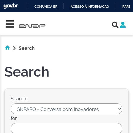
COMUNICA BR
ACESSO À INFORMAÇÃO
PARTI
Skip navigation
IR
PARA
O
CONTEÚDO
Search
Search
Search:
for