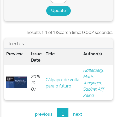
Results 1-1 of 1 (Search time: 0.002 seconds).
Item hits:
Preview
Issue
Title
Author(s)
Date
Hallerberg,
2019-
Mark
;
GNpapo: de volta
10-
Junginger,
para o futuro
07
Sabine
;
Afif,
Zeina
previous
1
next