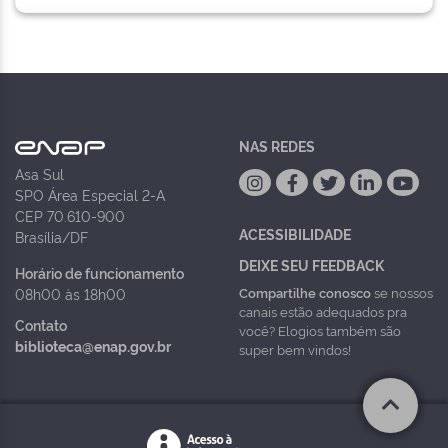
NAS REDES
Asa Sul
SPO Área Especial 2-A
CEP 70.610-900
ACESSIBILIDADE
Brasília/DF
DEIXE SEU FEEDBACK
Horário de funcionamento
Compartilhe conosco
se nossos
08h00 às 18h00
canais estão adequados pra
Contato
você? Elogios também são
biblioteca@enap.gov.br
super bem vindos!