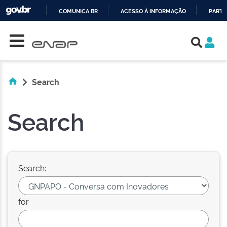
COMUNICA BR
ACESSO À INFORMAÇÃO
PARTI
Skip navigation
IR
PARA
O
CONTEÚDO
Search
Search
Search:
for