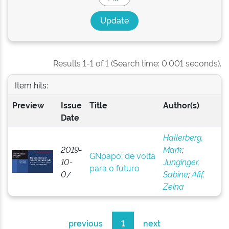
Results 1-1 of 1 (Search time: 0.001 seconds).
Item hits:
Preview
Issue
Title
Author(s)
Date
Hallerberg,
2019-
Mark
;
GNpapo: de volta
10-
Junginger,
para o futuro
07
Sabine
;
Afif,
Zeina
previous
1
next