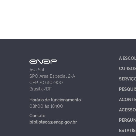
A ESCO
CURSO
Asa Sul
SPO Área Especial 2-A
SERVIÇ
CEP 70.610-900
Brasília/DF
PESQUI
ACONT
Horário de funcionamento
08h00 às 18h00
ACESSO
Contato
PERGUN
biblioteca@enap.gov.br
ESTATÍS