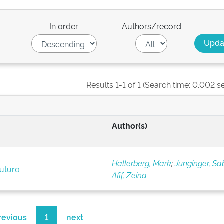
In order
Authors/record
Results 1-1 of 1 (Search time: 0.002 s
Author(s)
Hallerberg, Mark
;
Junginger, Sa
futuro
Afif, Zeina
revious
1
next