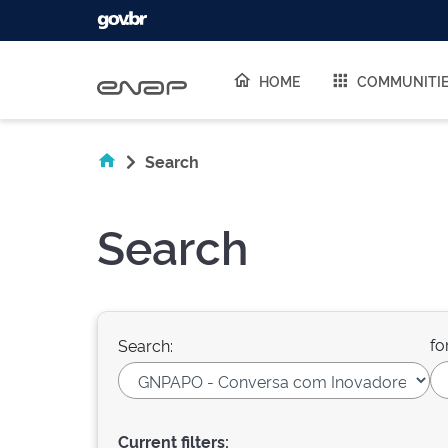
Skip navigation
HOME
COMMUNITI
Search
Search
fo
Search:
Current filters: