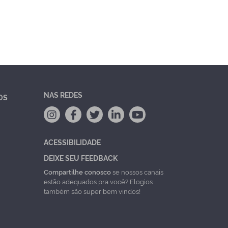
NAS REDES
OS
ACESSIBILIDADE
DEIXE SEU FEEDBACK
Compartilhe conosco
se nossos canais
estão adequados pra você? Elogios
também são super bem vindos!