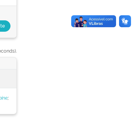
econds).
bine
;