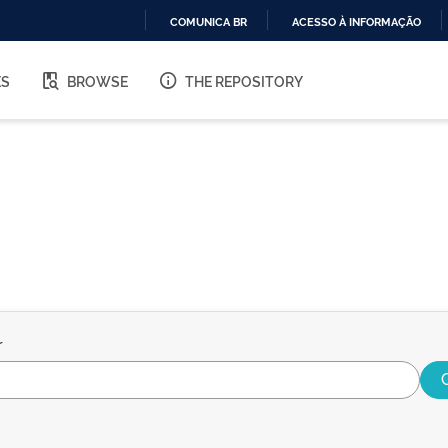
COMUNICA BR
ACESSO À INFORMAÇÃO
IR
PARA
ES
BROWSE
THE REPOSITORY
O
CONTEÚDO
r