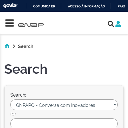
COMUNICA BR
ACESSO À INFORMAÇÃO
PARTI
Skip navigation
IR
PARA
O
CONTEÚDO
Search
Search
Search:
for