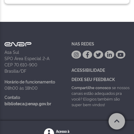
NAS REDES
Asa Sul
SPO Área Especial 2-A
CEP 70.610-900
ACESSIBILIDADE
Brasília/DF
DEIXE SEU FEEDBACK
Horário de funcionamento
Compartilhe conosco
se nossos
08h00 às 18h00
canais estão adequados pra
Contato
você? Elogios também são
biblioteca@enap.gov.br
super bem vindos!