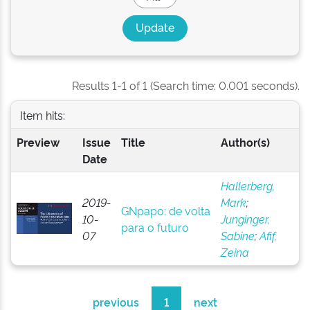
Results 1-1 of 1 (Search time: 0.001 seconds).
Item hits:
Preview
Issue
Title
Author(s)
Date
Hallerberg,
2019-
Mark
;
GNpapo: de volta
10-
Junginger,
para o futuro
07
Sabine
;
Afif,
Zeina
previous
1
next