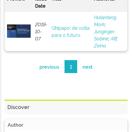
Date
Hallerberg,
2019-
Mark
;
GNpapo: de volta
10-
Junginger,
para o futuro
07
Sabine
;
Afif,
Zeina
previous
1
next
Discover
Author