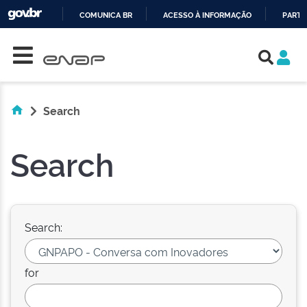
COMUNICA BR
ACESSO À INFORMAÇÃO
PARTI
Skip navigation
IR
PARA
O
CONTEÚDO
Search
Search
Search:
for