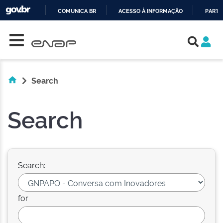
COMUNICA BR
ACESSO À INFORMAÇÃO
PARTI
Skip navigation
IR
PARA
O
CONTEÚDO
Search
Search
Search:
for