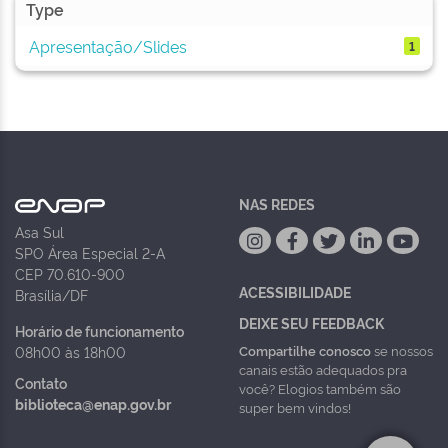
Type
Apresentação/Slides
1
NAS REDES
Asa Sul
SPO Área Especial 2-A
CEP 70.610-900
ACESSIBILIDADE
Brasília/DF
DEIXE SEU FEEDBACK
Horário de funcionamento
Compartilhe conosco
se nossos
08h00 às 18h00
canais estão adequados pra
Contato
você? Elogios também são
biblioteca@enap.gov.br
super bem vindos!