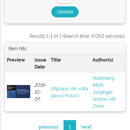
Results 1-1 of 1 (Search time: 0.002 seconds).
Item hits:
Preview
Issue
Title
Author(s)
Date
Hallerberg,
2019-
Mark
;
GNpapo: de volta
10-
Junginger,
para o futuro
07
Sabine
;
Afif,
Zeina
previous
1
next