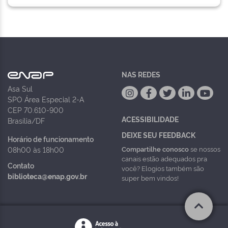
NAS REDES
Asa Sul
SPO Área Especial 2-A
CEP 70.610-900
ACESSIBILIDADE
Brasília/DF
DEIXE SEU FEEDBACK
Horário de funcionamento
Compartilhe conosco
se nossos
08h00 às 18h00
canais estão adequados pra
Contato
você? Elogios também são
biblioteca@enap.gov.br
super bem vindos!