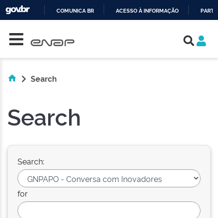
COMUNICA BR
ACESSO À INFORMAÇÃO
PARTI
Skip navigation
IR
PARA
O
CONTEÚDO
Search
Search
Search:
for