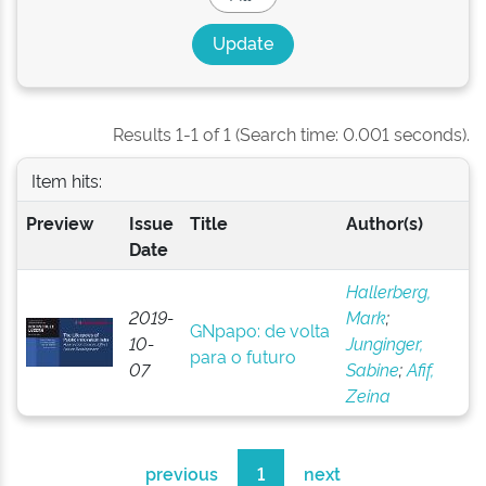
Results 1-1 of 1 (Search time: 0.001 seconds).
Item hits:
Preview
Issue
Title
Author(s)
Date
Hallerberg,
2019-
Mark
;
GNpapo: de volta
10-
Junginger,
para o futuro
07
Sabine
;
Afif,
Zeina
previous
1
next