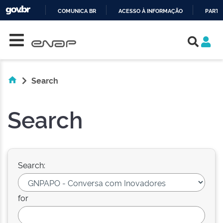
COMUNICA BR
ACESSO À INFORMAÇÃO
PARTI
Skip navigation
IR
PARA
O
CONTEÚDO
Search
Search
Search:
for