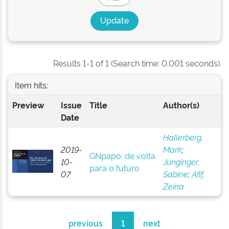
Results 1-1 of 1 (Search time: 0.001 seconds).
Item hits:
Preview
Issue
Title
Author(s)
Date
Hallerberg,
2019-
Mark
;
GNpapo: de volta
10-
Junginger,
para o futuro
07
Sabine
;
Afif,
Zeina
previous
1
next