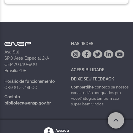
NAS REDES
Asa Sul
SPO Área Especial 2-A
CEP 70.610-900
ACESSIBILIDADE
Brasília/DF
DEIXE SEU FEEDBACK
Horário de funcionamento
Compartilhe conosco
se nossos
08h00 às 18h00
canais estão adequados pra
Contato
você? Elogios também são
biblioteca@enap.gov.br
super bem vindos!