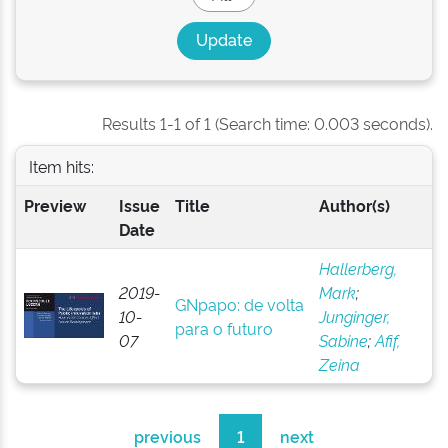
Results 1-1 of 1 (Search time: 0.003 seconds).
Item hits:
Preview
Issue
Title
Author(s)
Date
Hallerberg,
2019-
Mark
;
GNpapo: de volta
10-
Junginger,
para o futuro
07
Sabine
;
Afif,
Zeina
previous
1
next