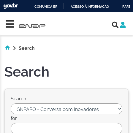
COMUNICA BR
ACESSO À INFORMAÇÃO
PARTI
Skip navigation
IR
PARA
O
CONTEÚDO
Search
Search
Search:
for