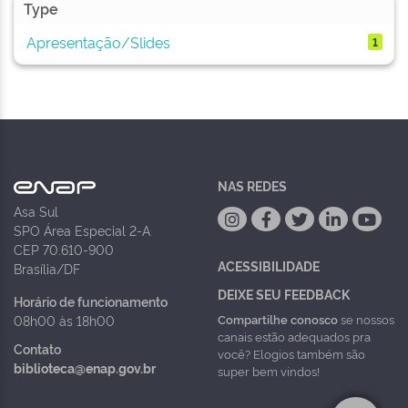
Type
Apresentação/Slides
1
NAS REDES
Asa Sul
SPO Área Especial 2-A
CEP 70.610-900
ACESSIBILIDADE
Brasília/DF
DEIXE SEU FEEDBACK
Horário de funcionamento
Compartilhe conosco
se nossos
08h00 às 18h00
canais estão adequados pra
Contato
você? Elogios também são
biblioteca@enap.gov.br
super bem vindos!