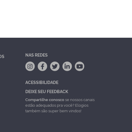
NAS REDES
OS
ACESSIBILIDADE
DEIXE SEU FEEDBACK
Compartilhe conosco
se nossos canais
estão adequados pra você? Elogios
também são super bem vindos!