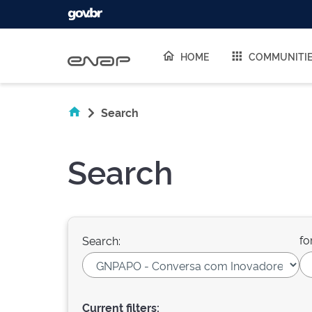
Skip navigation
HOME
COMMUNITI
Search
Search
fo
Search:
Current filters: