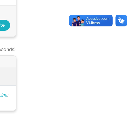
econds).
bine
;