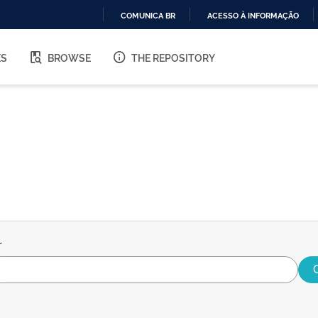
COMUNICA BR
ACESSO À INFORMAÇÃO
IR
PARA
ES
BROWSE
THE REPOSITORY
O
CONTEÚDO
r