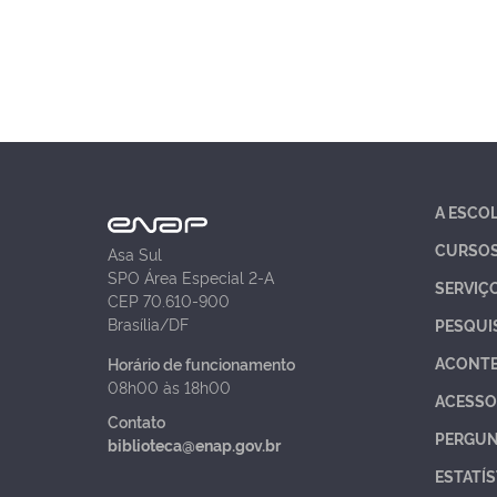
A ESCO
CURSO
Asa Sul
SPO Área Especial 2-A
SERVIÇ
CEP 70.610-900
Brasília/DF
PESQUI
ACONT
Horário de funcionamento
08h00 às 18h00
ACESSO
Contato
PERGUN
biblioteca@enap.gov.br
ESTATÍS