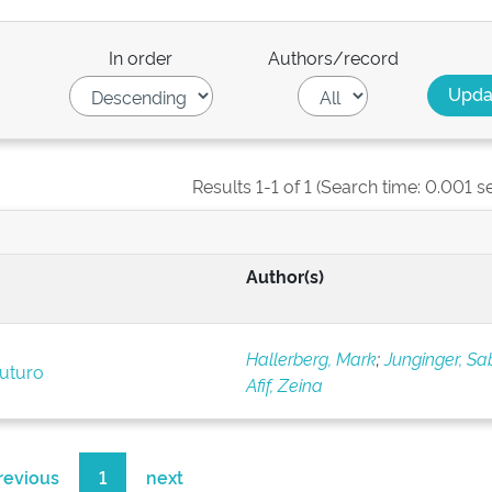
In order
Authors/record
Results 1-1 of 1 (Search time: 0.001 s
Author(s)
Hallerberg, Mark
;
Junginger, Sa
futuro
Afif, Zeina
revious
1
next