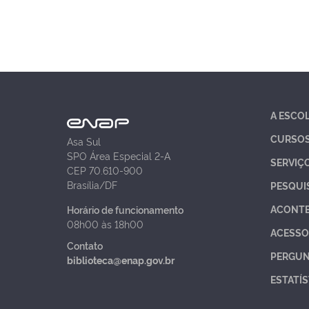
A ESCO
CURSO
Asa Sul
SPO Área Especial 2-A
SERVIÇ
CEP 70.610-900
Brasília/DF
PESQUI
ACONT
Horário de funcionamento
08h00 às 18h00
ACESSO
Contato
PERGUN
biblioteca@enap.gov.br
ESTATÍS