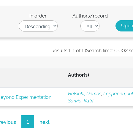
In order
Authors/record
Results 1-1 of 1 (Search time: 0.002 s
Author(s)
Helsinki, Demos
;
Leppänen, Ju
Beyond Experimentation
Sarkia, Katri
revious
1
next