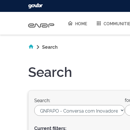
Skip navigation
HOME
COMMUNITI
Search
Search
fo
Search:
Current filters: