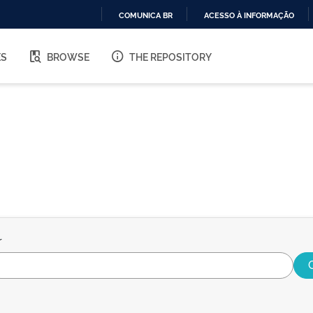
COMUNICA BR
ACESSO À INFORMAÇÃO
IR
PARA
ES
BROWSE
THE REPOSITORY
O
CONTEÚDO
r