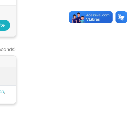
econds).
ha
;