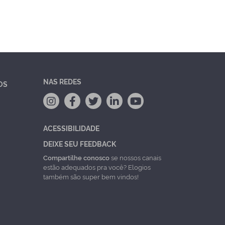
NAS REDES
OS
ACESSIBILIDADE
DEIXE SEU FEEDBACK
Compartilhe conosco
se nossos canais
estão adequados pra você? Elogios
também são super bem vindos!