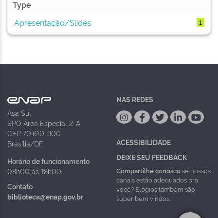
Type
Apresentação/Slides
1
NAS REDES
Asa Sul
SPO Área Especial 2-A
CEP 70.610-900
ACESSIBILIDADE
Brasília/DF
DEIXE SEU FEEDBACK
Horário de funcionamento
Compartilhe conosco
se nossos
08h00 às 18h00
canais estão adequados pra
Contato
você? Elogios também são
biblioteca@enap.gov.br
super bem vindos!