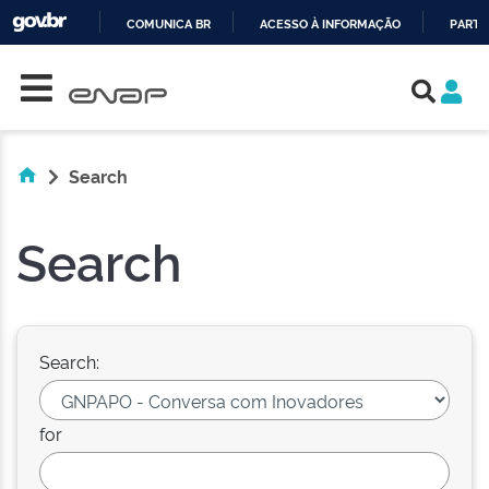
COMUNICA BR
ACESSO À INFORMAÇÃO
PARTI
Skip navigation
IR
PARA
O
CONTEÚDO
Search
Search
Search:
for