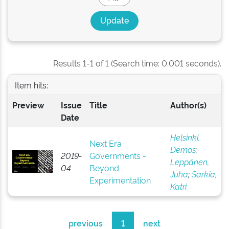
Results 1-1 of 1 (Search time: 0.001 seconds).
Item hits:
Preview
Issue
Title
Author(s)
Date
Helsinki,
Next Era
Demos
;
2019-
Governments -
Leppänen,
04
Beyond
Juha
;
Sarkia,
Experimentation
Katri
previous
1
next