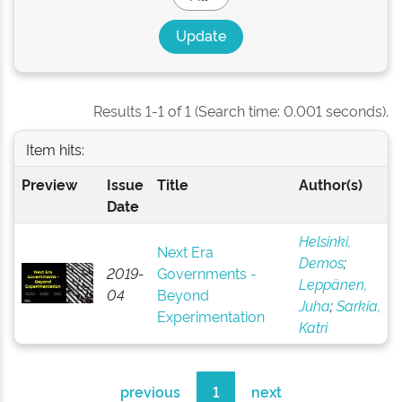
Results 1-1 of 1 (Search time: 0.001 seconds).
Item hits:
Preview
Issue
Title
Author(s)
Date
Helsinki,
Next Era
Demos
;
2019-
Governments -
Leppänen,
04
Beyond
Juha
;
Sarkia,
Experimentation
Katri
previous
1
next