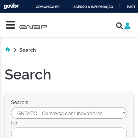
COMUNICA BR
ACESSO À INFORMAÇÃO
PARTI
Skip navigation
IR
PARA
O
CONTEÚDO
Search
Search
Search:
for