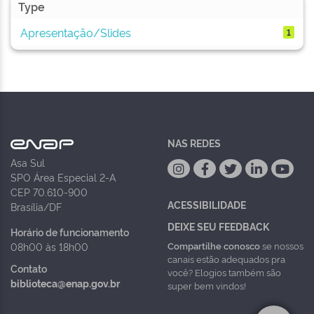
Type
Apresentação/Slides
1
NAS REDES
Asa Sul
SPO Área Especial 2-A
CEP 70.610-900
ACESSIBILIDADE
Brasília/DF
DEIXE SEU FEEDBACK
Horário de funcionamento
Compartilhe conosco
se nossos
08h00 às 18h00
canais estão adequados pra
Contato
você? Elogios também são
biblioteca@enap.gov.br
super bem vindos!