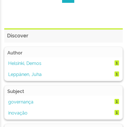
Discover
Author
Helsinki, Demos
1
Leppänen, Juha
1
Subject
governança
1
inovação
1