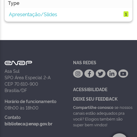
Type
Apresentação/Slides
1
NAS REDES
Asa Sul
SPO Área Especial 2-A
CEP 70.610-900
ACESSIBILIDADE
Brasília/DF
DEIXE SEU FEEDBACK
Horário de funcionamento
Compartilhe conosco
se nossos
08h00 às 18h00
canais estão adequados pra
Contato
você? Elogios também são
biblioteca@enap.gov.br
super bem vindos!