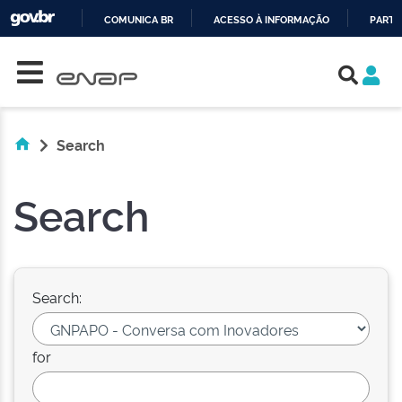
COMUNICA BR
ACESSO À INFORMAÇÃO
PARTI
Skip navigation
IR
PARA
O
CONTEÚDO
Search
Search
Search:
for