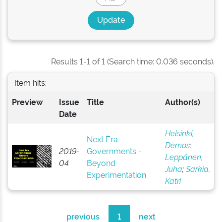
Results 1-1 of 1 (Search time: 0.036 seconds).
Item hits:
Preview
Issue
Title
Author(s)
Date
Helsinki,
Next Era
Demos
;
2019-
Governments -
Leppänen,
04
Beyond
Juha
;
Sarkia,
Experimentation
Katri
previous
1
next