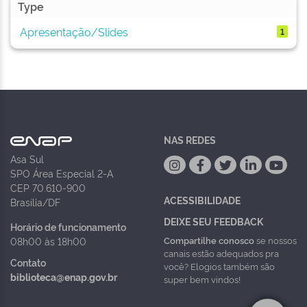
Type
Apresentação/Slides
1
NAS REDES
Asa Sul
SPO Área Especial 2-A
CEP 70.610-900
ACESSIBILIDADE
Brasília/DF
DEIXE SEU FEEDBACK
Horário de funcionamento
Compartilhe conosco
se nossos
08h00 às 18h00
canais estão adequados pra
Contato
você? Elogios também são
biblioteca@enap.gov.br
super bem vindos!