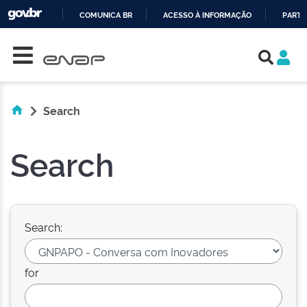
COMUNICA BR
ACESSO À INFORMAÇÃO
PARTI
Skip navigation
IR
PARA
O
CONTEÚDO
Search
Search
Search:
for