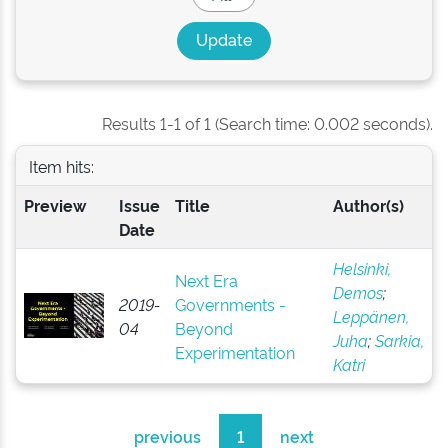
Results 1-1 of 1 (Search time: 0.002 seconds).
Item hits:
Preview
Issue
Title
Author(s)
Date
Helsinki,
Next Era
Demos
;
2019-
Governments -
Leppänen,
04
Beyond
Juha
;
Sarkia,
Experimentation
Katri
previous
1
next