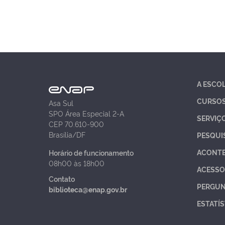
A ESCO
CURSO
Asa Sul
SPO Área Especial 2-A
SERVIÇ
CEP 70.610-900
Brasília/DF
PESQUI
ACONT
Horário de funcionamento
08h00 às 18h00
ACESSO
Contato
PERGUN
biblioteca@enap.gov.br
ESTATÍS