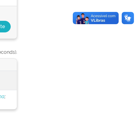
econds).
ha
;