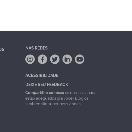
NAS REDES
OS
ACESSIBILIDADE
DEIXE SEU FEEDBACK
Compartilhe conosco
se nossos canais
estão adequados pra você? Elogios
também são super bem vindos!