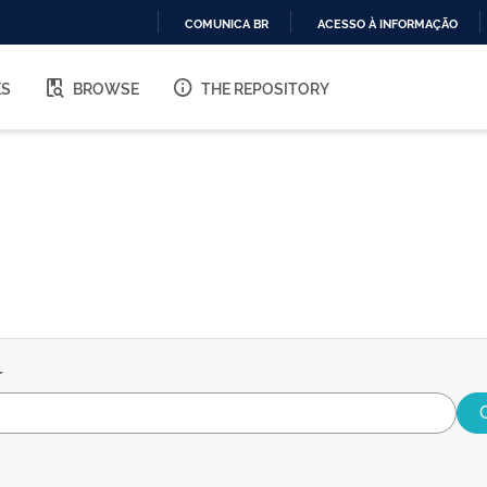
COMUNICA BR
ACESSO À INFORMAÇÃO
IR
PARA
ES
BROWSE
THE REPOSITORY
O
CONTEÚDO
r