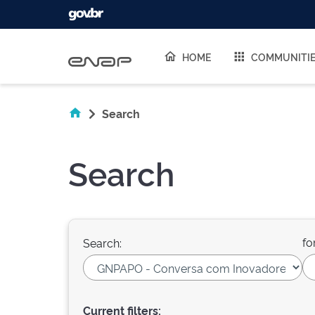
Skip navigation
HOME
COMMUNITI
Search
Search
fo
Search:
Current filters: