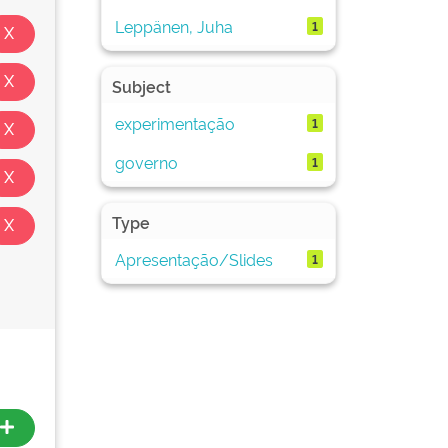
Leppänen, Juha
1
Subject
experimentação
1
governo
1
Type
Apresentação/Slides
1