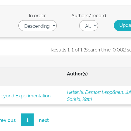
In order
Authors/record
Results 1-1 of 1 (Search time: 0.002 s
Author(s)
Helsinki, Demos
;
Leppänen, Ju
Beyond Experimentation
Sarkia, Katri
revious
1
next