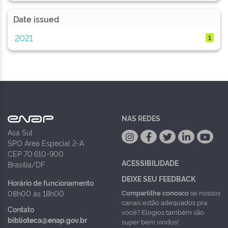
Date issued
2021
1
NAS REDES
Asa Sul
SPO Área Especial 2-A
CEP 70.610-900
ACESSIBILIDADE
Brasília/DF
DEIXE SEU FEEDBACK
Horário de funcionamento
Compartilhe conosco
se nossos
08h00 às 18h00
canais estão adequados pra
Contato
você? Elogios também são
biblioteca@enap.gov.br
super bem vindos!