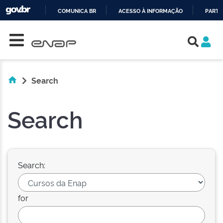
COMUNICA BR
ACESSO À INFORMAÇÃO
PARTI
Skip navigation
IR
PARA
O
CONTEÚDO
Search
Search
Search:
for