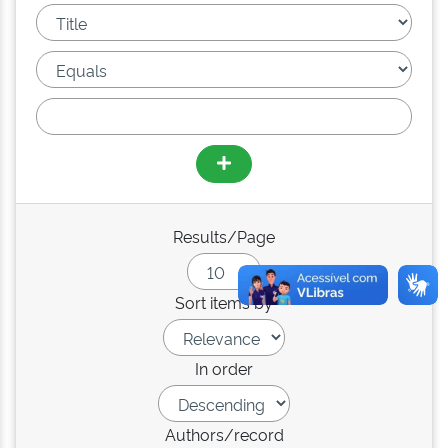
Results/Page
Sort items by
In order
Authors/record