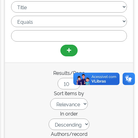
Results/Page
Sort items by
In order
Authors/record