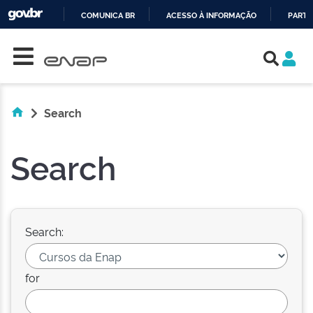
COMUNICA BR
ACESSO À INFORMAÇÃO
PARTI
Skip navigation
IR
PARA
O
CONTEÚDO
Search
Search
Search:
for