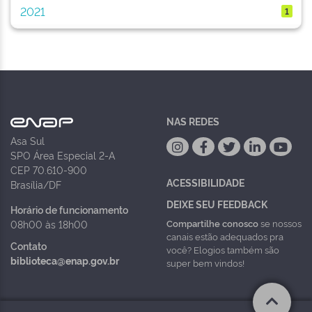
2021
1
NAS REDES
Asa Sul
SPO Área Especial 2-A
CEP 70.610-900
ACESSIBILIDADE
Brasília/DF
DEIXE SEU FEEDBACK
Horário de funcionamento
Compartilhe conosco
se nossos
08h00 às 18h00
canais estão adequados pra
Contato
você? Elogios também são
biblioteca@enap.gov.br
super bem vindos!