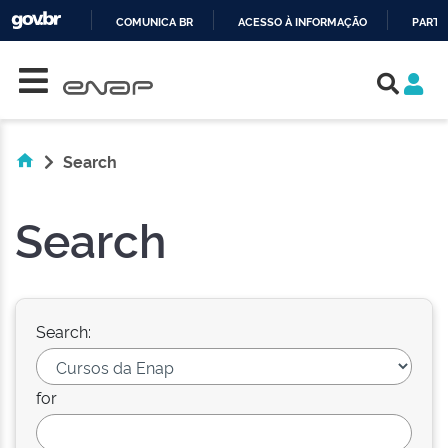
COMUNICA BR
ACESSO À INFORMAÇÃO
PARTI
Skip navigation
IR
PARA
O
CONTEÚDO
Search
Search
Search:
for