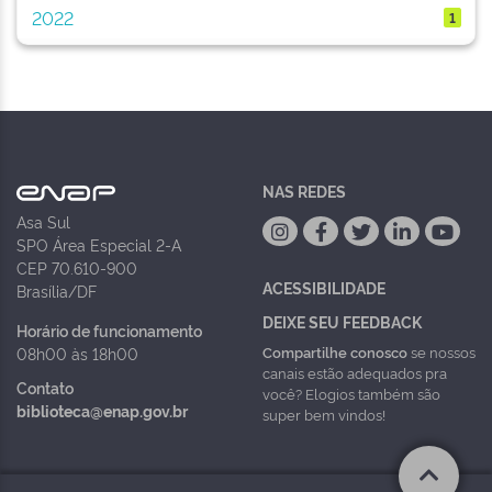
2022
1
NAS REDES
Asa Sul
SPO Área Especial 2-A
CEP 70.610-900
ACESSIBILIDADE
Brasília/DF
DEIXE SEU FEEDBACK
Horário de funcionamento
Compartilhe conosco
se nossos
08h00 às 18h00
canais estão adequados pra
Contato
você? Elogios também são
biblioteca@enap.gov.br
super bem vindos!