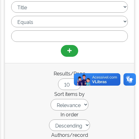
Results/Page
Sort items by
In order
Authors/record