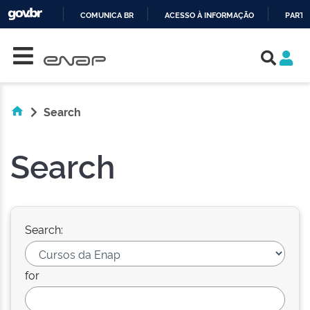
COMUNICA BR
ACESSO À INFORMAÇÃO
PARTI
Skip navigation
IR
PARA
O
CONTEÚDO
Search
Search
Search:
for