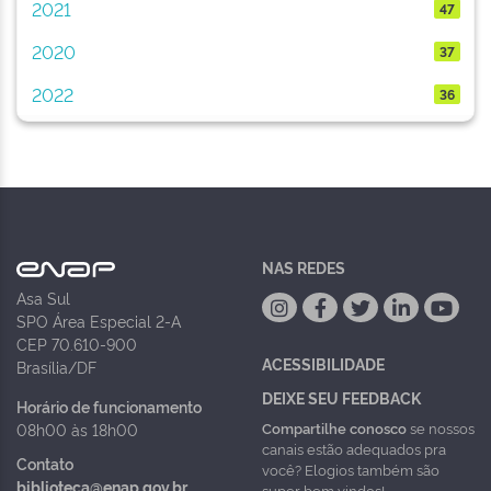
2021
47
2020
37
2022
36
NAS REDES
Asa Sul
SPO Área Especial 2-A
CEP 70.610-900
ACESSIBILIDADE
Brasília/DF
DEIXE SEU FEEDBACK
Horário de funcionamento
Compartilhe conosco
se nossos
08h00 às 18h00
canais estão adequados pra
Contato
você? Elogios também são
biblioteca@enap.gov.br
super bem vindos!