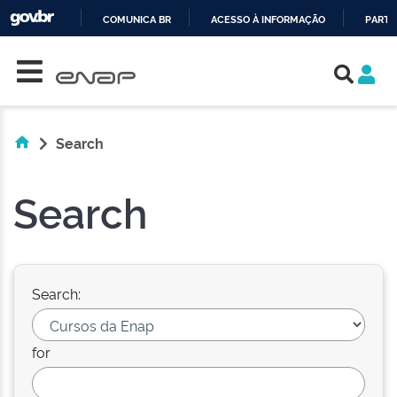
COMUNICA BR
ACESSO À INFORMAÇÃO
PARTI
Skip navigation
IR
PARA
O
CONTEÚDO
Search
Search
Search:
for