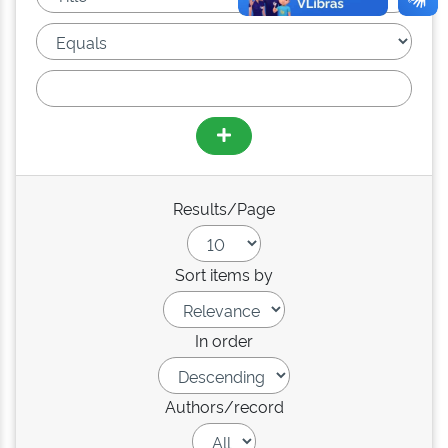
Results/Page
Sort items by
In order
Authors/record