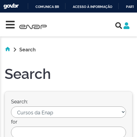
COMUNICA BR
ACESSO À INFORMAÇÃO
PARTI
Skip navigation
IR
PARA
O
CONTEÚDO
Search
Search
Search:
for