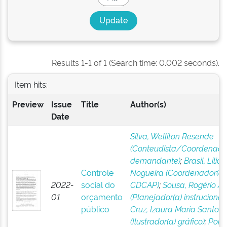
Results 1-1 of 1 (Search time: 0.002 seconds).
Item hits:
Preview
Issue
Title
Author(s)
Date
Silva, Welliton Resende
(Conteudista/Coordenador
demandante)
;
Brasil, Lílian
Controle
Nogueira (Coordenador(a)
2022-
social do
CDCAP)
;
Sousa, Rogério Al
01
orçamento
(Planejador(a) instrucional)
público
Cruz, Izaura Maria Santos
(Ilustrador(a) gráfico)
;
Porte