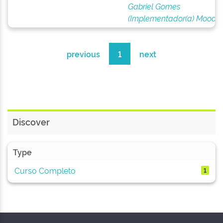
Gabriel Gomes
(Implementador(a) Moodle
previous
1
next
Discover
Type
Curso Completo
1