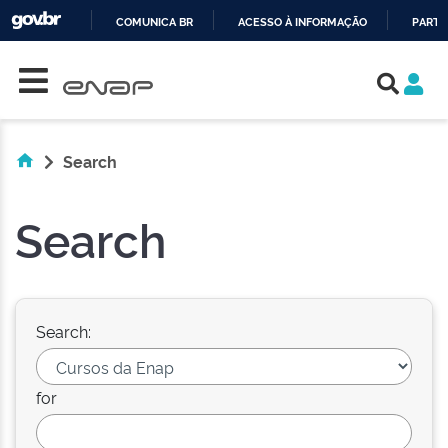
COMUNICA BR
ACESSO À INFORMAÇÃO
PARTI
Skip navigation
IR
PARA
O
CONTEÚDO
Search
Search
Search:
for