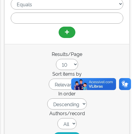
Results/Page
Sort items by
In order
Authors/record