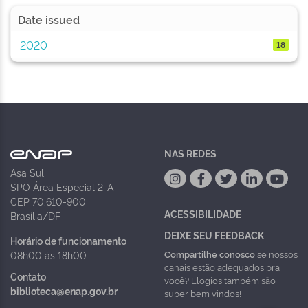
Date issued
2020
18
NAS REDES
Asa Sul
SPO Área Especial 2-A
CEP 70.610-900
ACESSIBILIDADE
Brasília/DF
DEIXE SEU FEEDBACK
Horário de funcionamento
Compartilhe conosco
se nossos
08h00 às 18h00
canais estão adequados pra
Contato
você? Elogios também são
biblioteca@enap.gov.br
super bem vindos!