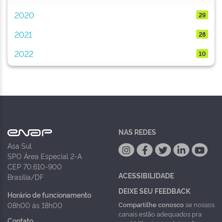
2020
29
2021
28
2022
10
NAS REDES
Asa Sul
SPO Área Especial 2-A
CEP 70.610-900
ACESSIBILIDADE
Brasília/DF
DEIXE SEU FEEDBACK
Horário de funcionamento
Compartilhe conosco
se nossos
08h00 às 18h00
canais estão adequados pra
Contato