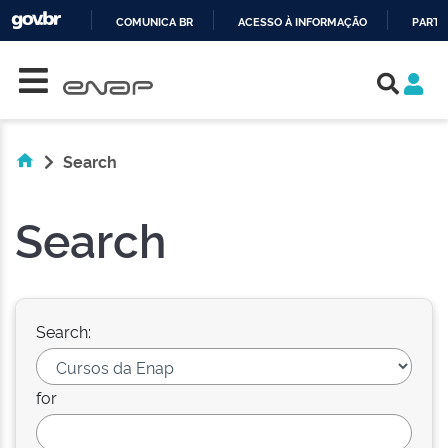
COMUNICA BR
ACESSO À INFORMAÇÃO
PARTI
Skip navigation
IR
PARA
O
CONTEÚDO
Search
Search
Search:
for