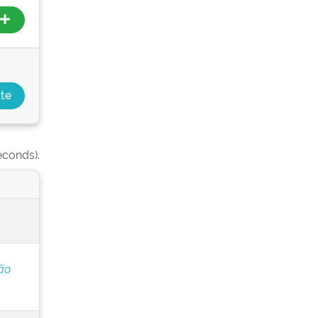
econds).
ão