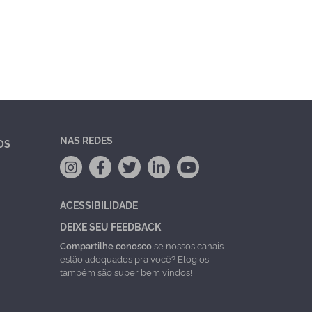
NAS REDES
OS
ACESSIBILIDADE
DEIXE SEU FEEDBACK
Compartilhe conosco
se nossos canais
estão adequados pra você? Elogios
também são super bem vindos!