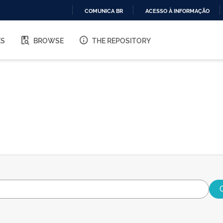
COMUNICA BR
ACESSO À INFORMAÇÃO
IR
PARA
ES
BROWSE
THE REPOSITORY
O
CONTEÚDO