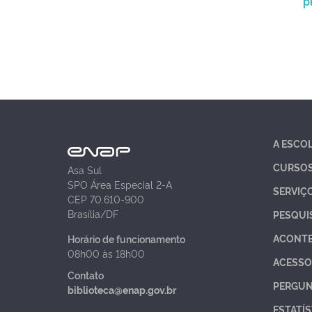
p
A ESCO
CURSO
Asa Sul
SPO Área Especial 2-A
SERVIÇ
CEP 70.610-900
Brasília/DF
PESQUI
ACONT
Horário de funcionamento
08h00 às 18h00
ACESSO
Contato
PERGUN
biblioteca@enap.gov.br
ESTATÍS