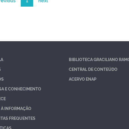
revious
1
next
LA
BIBLIOTECA GRACILIANO RAM
S
CENTRAL DE CONTEÚDO
OS
ACERVO ENAP
SA E CONHECIMENTO
ECE
 À INFORMAÇÃO
TAS FREQUENTES
TICAS