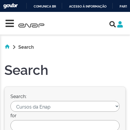
COMUNICA BR
ACESSO À INFORMAÇÃO
PARTI
Skip navigation
IR
PARA
O
CONTEÚDO
Search
Search
Search:
for