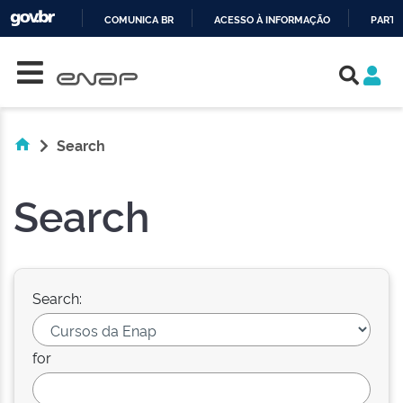
COMUNICA BR
ACESSO À INFORMAÇÃO
PARTI
Skip navigation
IR
PARA
O
CONTEÚDO
Search
Search
Search:
for