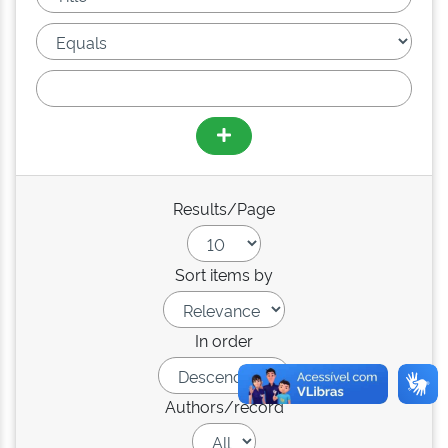
Results/Page
Sort items by
In order
Authors/record