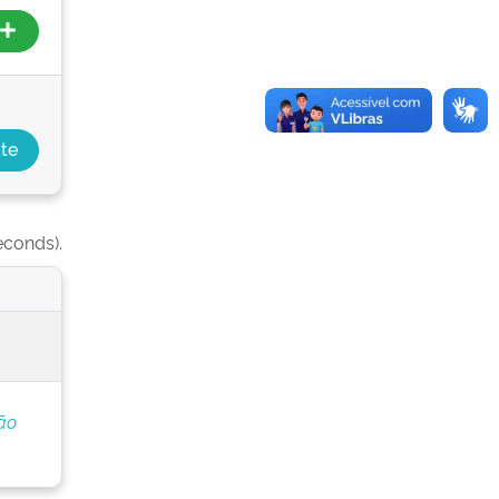
econds).
ão