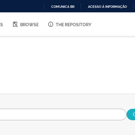
COMUNICA BR
ACESSO À INFORMAÇÃO
IR
PARA
ES
BROWSE
THE REPOSITORY
O
CONTEÚDO