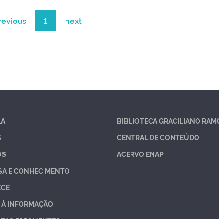
revious
1
next
LA
BIBLIOTECA GRACILIANO RAM
S
CENTRAL DE CONTEÚDO
OS
ACERVO ENAP
SA E CONHECIMENTO
ECE
 À INFORMAÇÃO