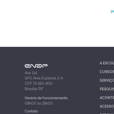
p
A ESCO
CURSO
Asa Sul
SPO Área Especial 2-A
SERVIÇ
CEP 70.610-900
Brasília/DF
PESQUI
ACONT
Horário de funcionamento
08h00 às 18h00
ACESSO
Contato