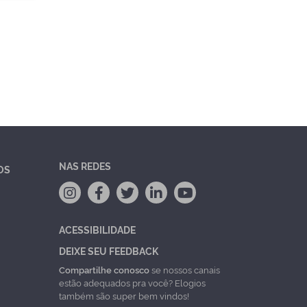
NAS REDES
OS
ACESSIBILIDADE
DEIXE SEU FEEDBACK
Compartilhe conosco
se nossos canais
estão adequados pra você? Elogios
também são super bem vindos!