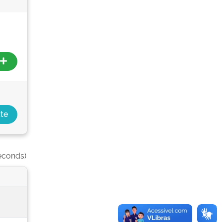
econds).