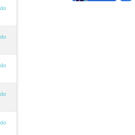
ção
ção
ção
ção
ção