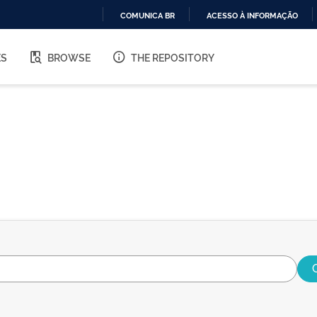
COMUNICA BR
ACESSO À INFORMAÇÃO
IR
PARA
ES
BROWSE
THE REPOSITORY
O
CONTEÚDO