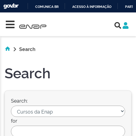
COMUNICA BR
ACESSO À INFORMAÇÃO
PARTI
Skip navigation
IR
PARA
O
CONTEÚDO
Search
Search
Search:
for