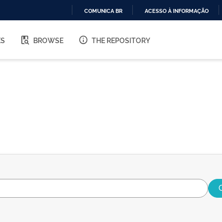
COMUNICA BR
ACESSO À INFORMAÇÃO
IR
PARA
ES
BROWSE
THE REPOSITORY
O
CONTEÚDO