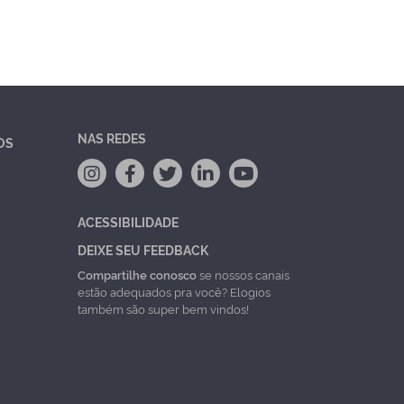
NAS REDES
OS
ACESSIBILIDADE
DEIXE SEU FEEDBACK
Compartilhe conosco
se nossos canais
estão adequados pra você? Elogios
também são super bem vindos!