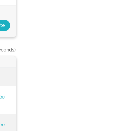
econds).
ção
ção