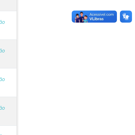
ção
ção
ção
ção