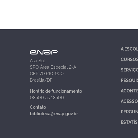
A ESCO
CURSO
Asa Sul
SPO Área Especial 2-A
SERVIÇ
CEP 70.610-900
Brasília/DF
PESQUI
ACONT
Horário de funcionamento
08h00 às 18h00
ACESSO
Contato
PERGUN
biblioteca@enap.gov.br
ESTATÍS