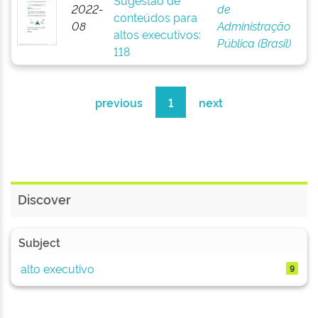
Sugestão de
2022-
de
conteúdos para
08
Administração
altos executivos:
Pública (Brasil)
118
previous
1
next
Discover
Subject
alto executivo
9