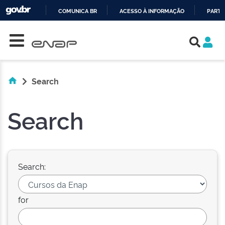
COMUNICA BR
ACESSO À INFORMAÇÃO
PARTI
Skip navigation
IR
PARA
O
CONTEÚDO
Search
Search
Search:
for