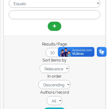
Results/Page
Sort items by
In order
Authors/record