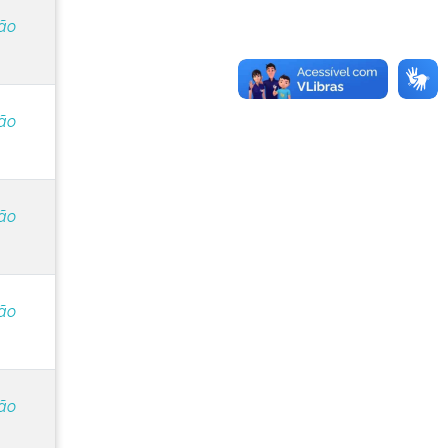
ção
ção
ção
ção
ção