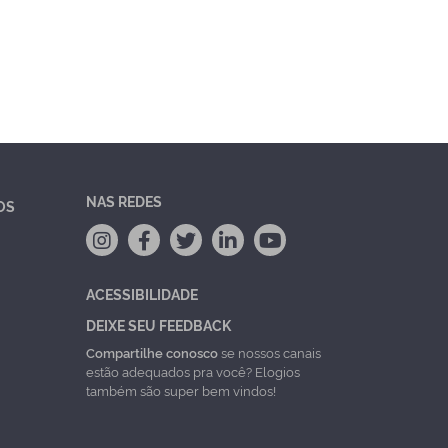
NAS REDES
OS
ACESSIBILIDADE
DEIXE SEU FEEDBACK
Compartilhe conosco
se nossos canais
estão adequados pra você? Elogios
também são super bem vindos!