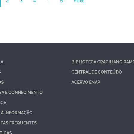
2
3
4
...
5
next
LA
BIBLIOTECA GRACILIANO RAM
S
CENTRAL DE CONTEÚDO
OS
ACERVO ENAP
SA E CONHECIMENTO
ECE
 À INFORMAÇÃO
TAS FREQUENTES
TICAS