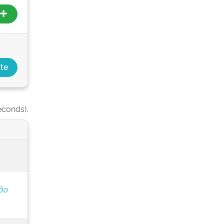
econds).
ção