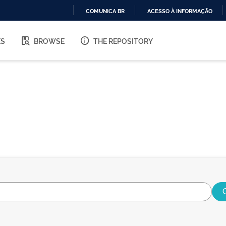
COMUNICA BR
ACESSO À INFORMAÇÃO
IR
PARA
ES
BROWSE
THE REPOSITORY
O
CONTEÚDO