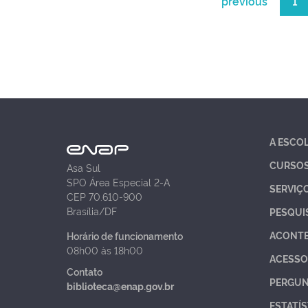
previous
1
A ESCO
CURSO
Asa Sul
SPO Área Especial 2-A
SERVIÇ
CEP 70.610-900
Brasília/DF
PESQUI
ACONT
Horário de funcionamento
08h00 às 18h00
ACESSO
Contato
PERGUN
biblioteca@enap.gov.br
ESTATÍS