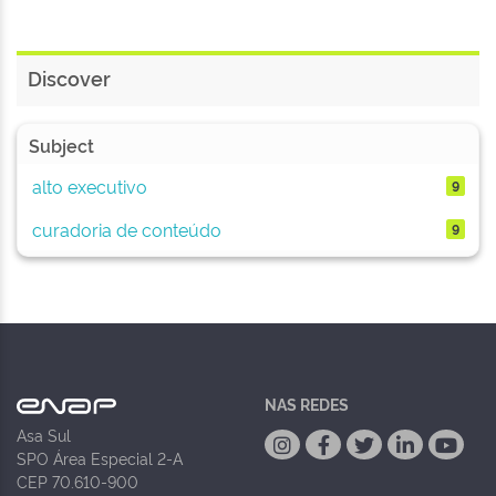
Discover
Subject
alto executivo
9
curadoria de conteúdo
9
NAS REDES
Asa Sul
SPO Área Especial 2-A
CEP 70.610-900