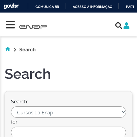
COMUNICA BR
ACESSO À INFORMAÇÃO
PARTI
Skip navigation
IR
PARA
O
CONTEÚDO
Search
Search
Search:
for