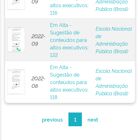
09
Administração
altos executivos:
Pública (Brasil)
116
Em Alta -
Escola Nacional
Sugestão de
2022-
de
conteúdos para
09
Administração
altos executivos:
Pública (Brasil)
122
Em Alta -
Escola Nacional
Sugestão de
2022-
de
conteúdos para
08
Administração
altos executivos:
Pública (Brasil)
118
previous
1
next