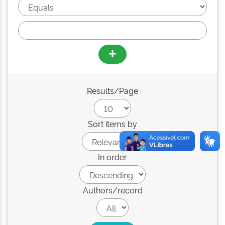
Results/Page
Sort items by
In order
Authors/record