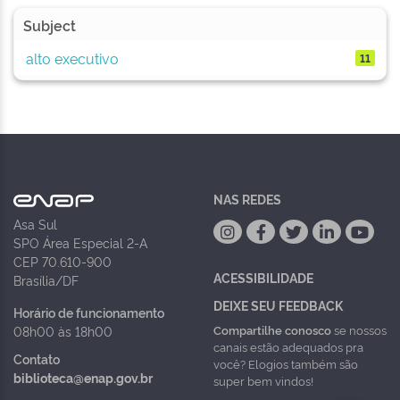
Subject
alto executivo
11
NAS REDES
Asa Sul
SPO Área Especial 2-A
CEP 70.610-900
ACESSIBILIDADE
Brasília/DF
DEIXE SEU FEEDBACK
Horário de funcionamento
Compartilhe conosco
se nossos
08h00 às 18h00
canais estão adequados pra
Contato
você? Elogios também são
biblioteca@enap.gov.br
super bem vindos!