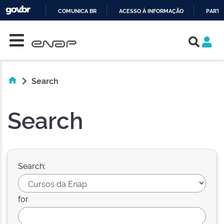
COMUNICA BR
ACESSO À INFORMAÇÃO
PARTI
Skip navigation
IR
PARA
O
CONTEÚDO
Search
Search
Search:
for