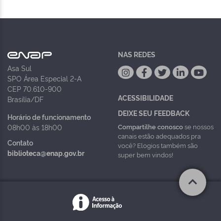
NAS REDES
Asa Sul
SPO Área Especial 2-A
CEP 70.610-900
ACESSIBILIDADE
Brasília/DF
DEIXE SEU FEEDBACK
Horário de funcionamento
Compartilhe conosco
se nossos
08h00 às 18h00
canais estão adequados pra
Contato
você? Elogios também são
biblioteca@enap.gov.br
super bem vindos!