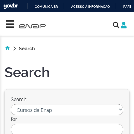
COMUNICA BR
ACESSO À INFORMAÇÃO
PARTI
Skip navigation
IR
PARA
O
CONTEÚDO
Search
Search
Search:
for