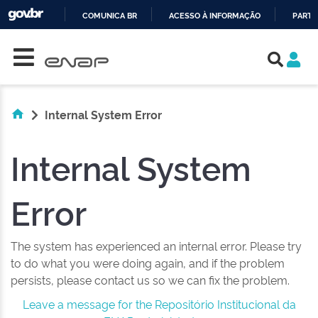
COMUNICA BR
ACESSO À INFORMAÇÃO
PARTI
Skip navigation
IR
PARA
O
CONTEÚDO
Internal System Error
Internal System
Error
The system has experienced an internal error. Please try
to do what you were doing again, and if the problem
persists, please contact us so we can fix the problem.
Leave a message for the Repositório Institucional da