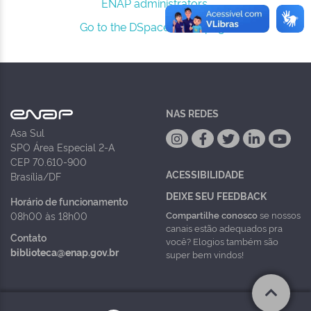
ENAP administrators.
Go to the DSpace home page
NAS REDES
Asa Sul
SPO Área Especial 2-A
CEP 70.610-900
ACESSIBILIDADE
Brasília/DF
DEIXE SEU FEEDBACK
Horário de funcionamento
Compartilhe conosco
se nossos
08h00 às 18h00
canais estão adequados pra
Contato
você? Elogios também são
biblioteca@enap.gov.br
super bem vindos!