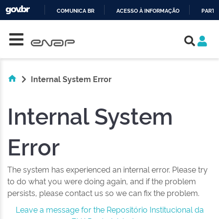
COMUNICA BR
ACESSO À INFORMAÇÃO
PARTI
Skip navigation
IR
PARA
O
CONTEÚDO
Internal System Error
Internal System
Error
The system has experienced an internal error. Please try
to do what you were doing again, and if the problem
persists, please contact us so we can fix the problem.
Leave a message for the Repositório Institucional da