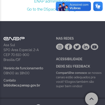
ENAP administrators.
Go to the DSpace home page
NAS REDES
Asa Sul
SPO Área Especial 2-A
CEP 70.610-900
ACESSIBILIDADE
Brasília/DF
DEIXE SEU FEEDBACK
Horário de funcionamento
Compartilhe conosco
se nossos
08h00 às 18h00
canais estão adequados pra
Contato
você? Elogios também são
biblioteca@enap.gov.br
super bem vindos!