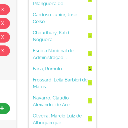
Pitangueira de
Cardoso Júnior, José
1
Celso
Choudhury, Kalid
1
Nogueira
Escola Nacional de
1
Administração ...
Faria, Rômulo
1
Frossard, Leila Barbieri de
1
Matos
Navarro, Claudio
1
Alexandre de Are...
Oliveira, Márcio Luiz de
1
Albuquerque