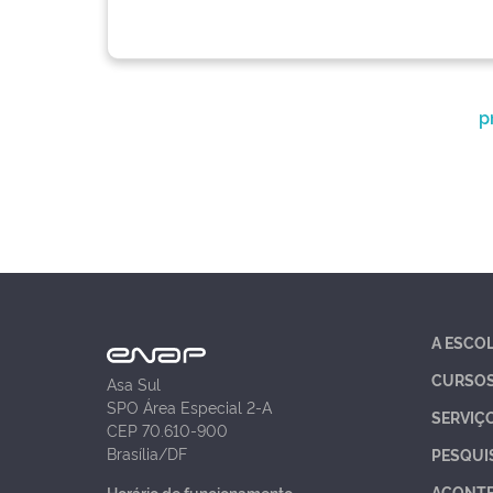
p
A ESCO
CURSO
Asa Sul
SPO Área Especial 2-A
SERVIÇ
CEP 70.610-900
Brasília/DF
PESQUI
ACONT
Horário de funcionamento