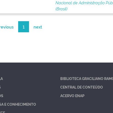
Nacional de Administração Púb
(Brasil)
revious
1
next
LA
BIBLIOTECA GRACILIANO RAM
S
CENTRAL DE CONTEÚDO
OS
ACERVO ENAP
SA E CONHECIMENTO
ECE