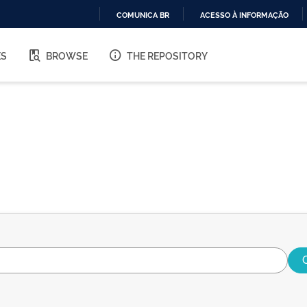
COMUNICA BR
ACESSO À INFORMAÇÃO
IR
PARA
ES
BROWSE
THE REPOSITORY
O
CONTEÚDO