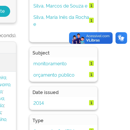
Silva, Marcos de Souza e
1
Silva, Maria Inês da Rocha
1
e
next >
econds).
Subject
monitoramento
1
orçamento público
1
ira,
arro,
o
;
Date issued
va,
2014
1
lo
;
s
;
ino,
Type