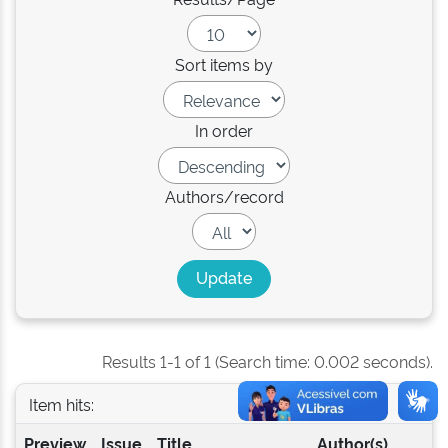
Sort items by
In order
Authors/record
Results 1-1 of 1 (Search time: 0.002 seconds).
Item hits:
Preview
Issue
Title
Author(s)