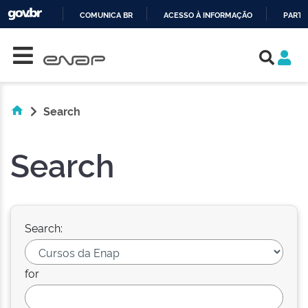
COMUNICA BR
ACESSO À INFORMAÇÃO
PARTI
Skip navigation
IR
PARA
O
CONTEÚDO
Search
Search
Search:
for