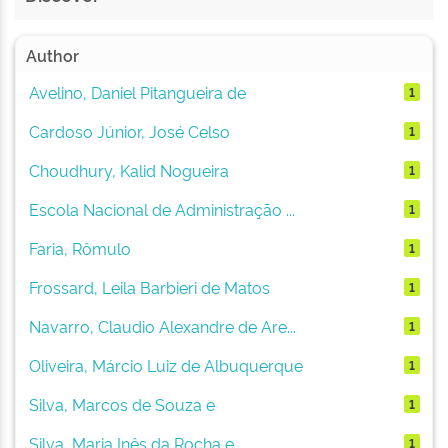
Author
Avelino, Daniel Pitangueira de
1
Cardoso Júnior, José Celso
1
Choudhury, Kalid Nogueira
1
Escola Nacional de Administração ...
1
Faria, Rômulo
1
Frossard, Leila Barbieri de Matos
1
Navarro, Claudio Alexandre de Are...
1
Oliveira, Márcio Luiz de Albuquerque
1
Silva, Marcos de Souza e
1
Silva, Maria Inês da Rocha e
1