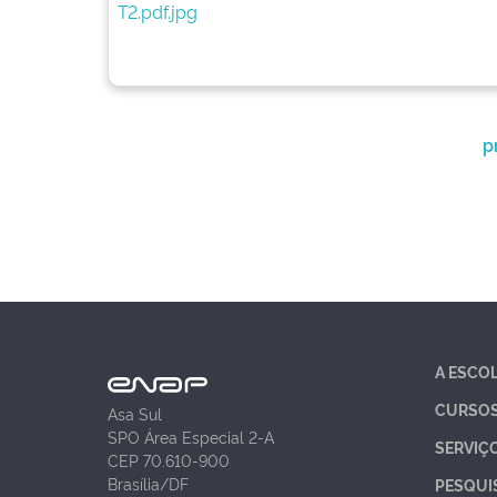
p
A ESCO
CURSO
Asa Sul
SPO Área Especial 2-A
SERVIÇ
CEP 70.610-900
Brasília/DF
PESQUI