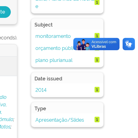
1
e
Subject
monitoramento
1
econds).
orçamento público
1
plano plurianual
1
Date issued
2014
1
dio
lva,
Type
a,
Rômulo
;
Apresentação/Slides
1
Matos
;