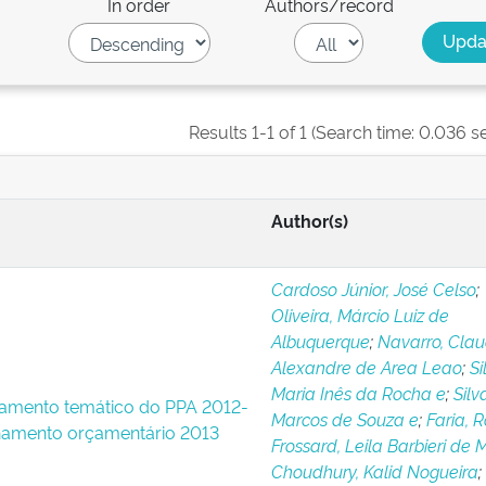
In order
Authors/record
Results 1-1 of 1 (Search time: 0.036 s
Author(s)
Cardoso Júnior, José Celso
;
Oliveira, Márcio Luiz de
Albuquerque
;
Navarro, Clau
Alexandre de Area Leao
;
Si
Maria Inês da Rocha e
;
Silv
amento temático do PPA 2012-
Marcos de Souza e
;
Faria, 
amento orçamentário 2013
Frossard, Leila Barbieri de 
Choudhury, Kalid Nogueira
;