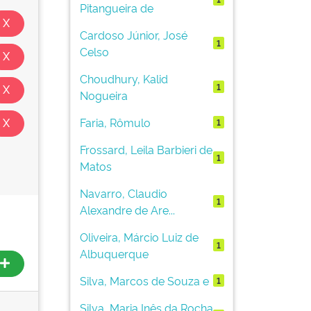
Pitangueira de
Cardoso Júnior, José
1
Celso
Choudhury, Kalid
1
Nogueira
Faria, Rômulo
1
Frossard, Leila Barbieri de
1
Matos
Navarro, Claudio
1
Alexandre de Are...
Oliveira, Márcio Luiz de
1
Albuquerque
Silva, Marcos de Souza e
1
Silva, Maria Inês da Rocha