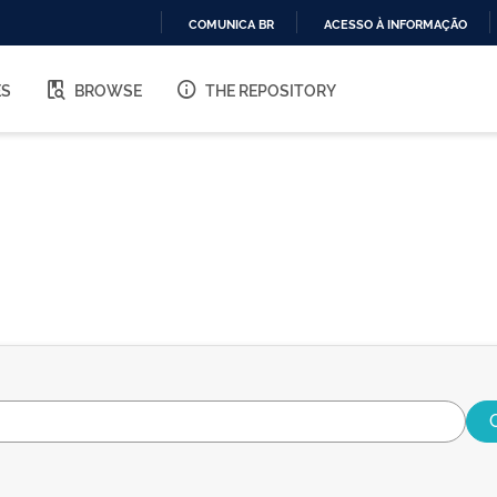
COMUNICA BR
ACESSO À INFORMAÇÃO
IR
PARA
ES
BROWSE
THE REPOSITORY
O
CONTEÚDO