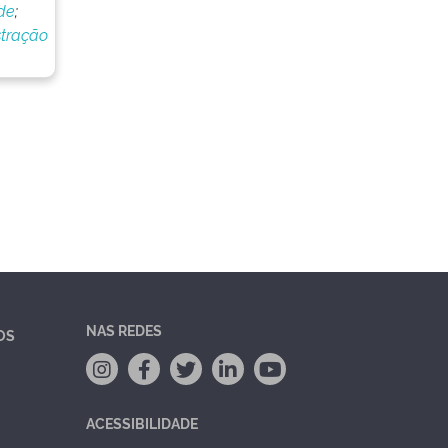
 de
;
stração
NAS REDES
OS
ACESSIBILIDADE