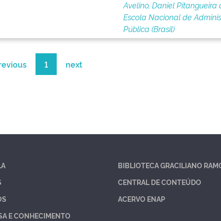
Avelino, Daniel Pitangueira
Escola Nacional de Admini
Pública (Brasil)
revious
1
next
LA
BIBLIOTECA GRACILIANO RAM
S
CENTRAL DE CONTEÚDO
OS
ACERVO ENAP
SA E CONHECIMENTO