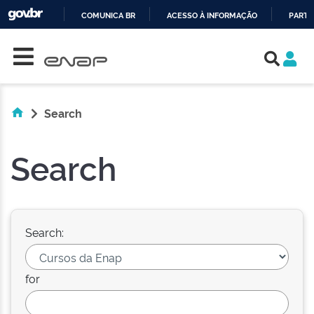
COMUNICA BR
ACESSO À INFORMAÇÃO
PARTI
Skip navigation
IR
PARA
O
CONTEÚDO
Search
Search
Search:
for