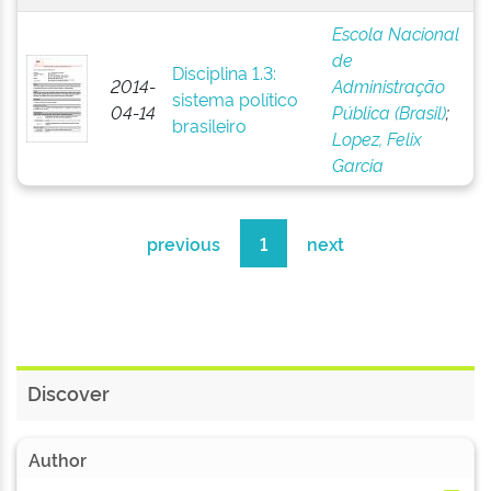
Escola Nacional
de
Disciplina 1.3:
2014-
Administração
sistema político
04-14
Pública (Brasil)
;
brasileiro
Lopez, Felix
Garcia
previous
1
next
Discover
Author