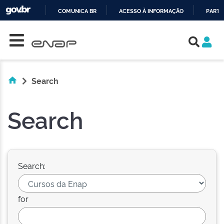
COMUNICA BR
ACESSO À INFORMAÇÃO
PARTI
Skip navigation
IR
PARA
O
CONTEÚDO
Search
Search
Search:
for