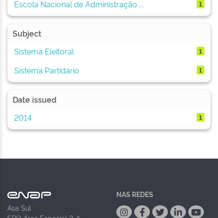
Escola Nacional de Administração ...
1
Subject
Sistema Eleitoral
1
Sistema Partidário
1
Date issued
2014
1
NAS REDES
Asa Sul
SPO Área Especial 2-A