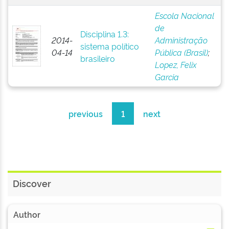
Escola Nacional
de
Disciplina 1.3:
2014-
Administração
sistema político
04-14
Pública (Brasil)
;
brasileiro
Lopez, Felix
Garcia
previous
1
next
Discover
Author