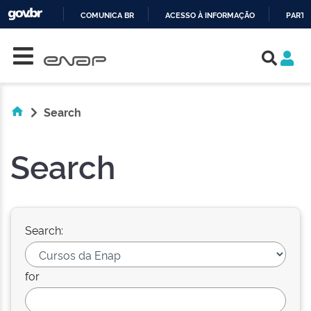
COMUNICA BR
ACESSO À INFORMAÇÃO
PARTI
Skip navigation
IR
PARA
O
CONTEÚDO
Search
Search
Search:
for