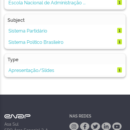
Escola Nacional de Administração ...
1
Subject
Sistema Partidário
1
Sistema Político Brasileiro
1
Type
Apresentação/Slides
1
NAS REDES
Asa Sul
SPO Área Especial 2-A