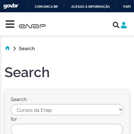
COMUNICA BR
ACESSO À INFORMAÇÃO
PARTI
Skip navigation
IR
PARA
O
CONTEÚDO
Search
Search
Search:
for