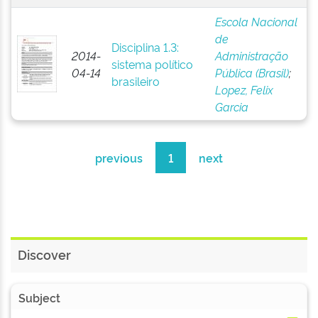
Escola Nacional
de
Disciplina 1.3:
2014-
Administração
sistema político
04-14
Pública (Brasil)
;
brasileiro
Lopez, Felix
Garcia
previous
1
next
Discover
Subject