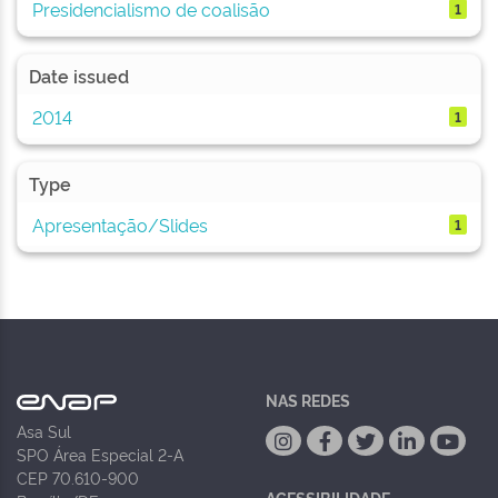
Presidencialismo de coalisão
1
Date issued
2014
1
Type
Apresentação/Slides
1
NAS REDES
Asa Sul
SPO Área Especial 2-A
CEP 70.610-900
ACESSIBILIDADE