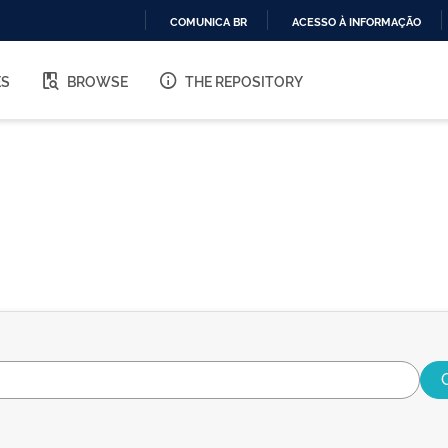
COMUNICA BR
ACESSO À INFORMAÇÃO
IR
PARA
ES
BROWSE
THE REPOSITORY
O
CONTEÚDO