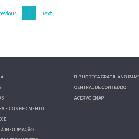
revious
1
next
LA
BIBLIOTECA GRACILIANO RAM
S
CENTRAL DE CONTEÚDO
OS
ACERVO ENAP
SA E CONHECIMENTO
ECE
 À INFORMAÇÃO