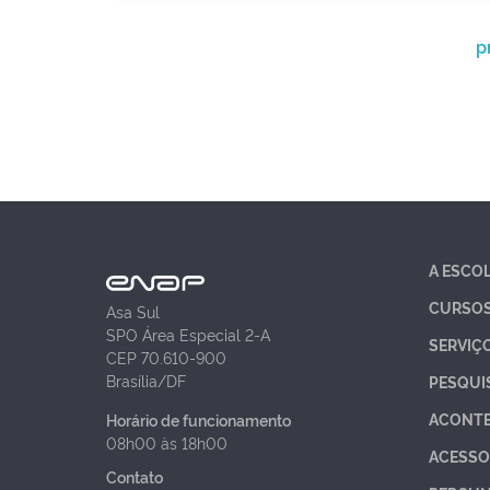
p
A ESCO
CURSO
Asa Sul
SPO Área Especial 2-A
SERVIÇ
CEP 70.610-900
Brasília/DF
PESQUI
ACONT
Horário de funcionamento
08h00 às 18h00
ACESSO
Contato