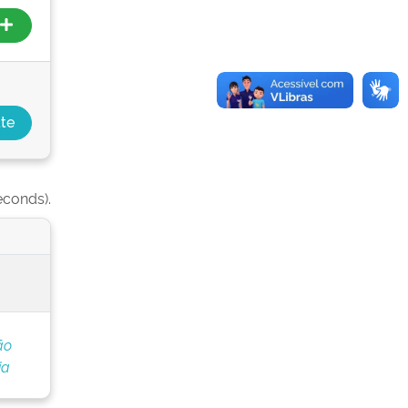
econds).
ão
ia