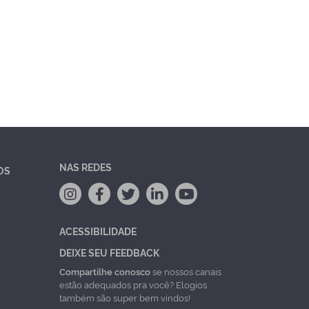
NAS REDES
OS
ACESSIBILIDADE
DEIXE SEU FEEDBACK
Compartilhe conosco
se nossos canais
estão adequados pra você? Elogios
também são super bem vindos!