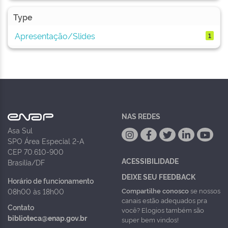
Type
Apresentação/Slides
1
NAS REDES
Asa Sul
SPO Área Especial 2-A
CEP 70.610-900
ACESSIBILIDADE
Brasília/DF
DEIXE SEU FEEDBACK
Horário de funcionamento
Compartilhe conosco
se nossos
08h00 às 18h00
canais estão adequados pra
Contato
você? Elogios também são
biblioteca@enap.gov.br
super bem vindos!