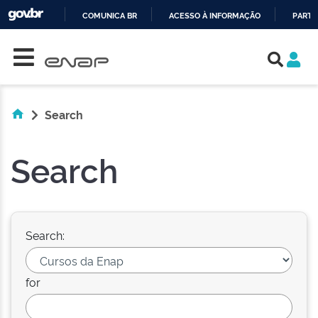
COMUNICA BR
ACESSO À INFORMAÇÃO
PARTI
Skip navigation
IR
PARA
O
CONTEÚDO
Search
Search
Search:
for