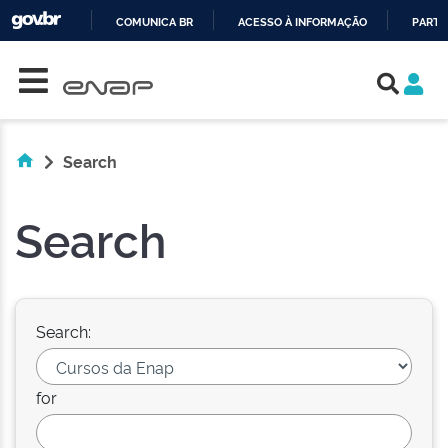
COMUNICA BR
ACESSO À INFORMAÇÃO
PARTI
Skip navigation
IR
PARA
O
CONTEÚDO
Search
Search
Search:
for