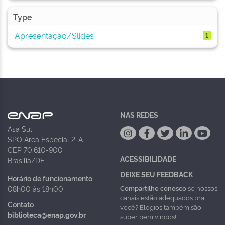
Type
Apresentação/Slides
1
NAS REDES
Asa Sul
SPO Área Especial 2-A
CEP 70.610-900
ACESSIBILIDADE
Brasília/DF
DEIXE SEU FEEDBACK
Horário de funcionamento
Compartilhe conosco
se nossos
08h00 às 18h00
canais estão adequados pra
Contato
você? Elogios também são
biblioteca@enap.gov.br
super bem vindos!