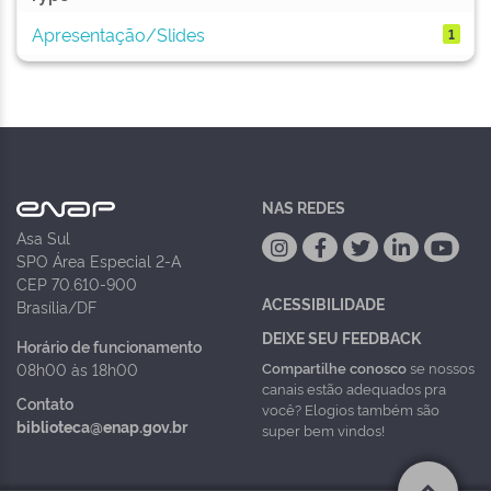
Apresentação/Slides
1
NAS REDES
Asa Sul
SPO Área Especial 2-A
CEP 70.610-900
ACESSIBILIDADE
Brasília/DF
DEIXE SEU FEEDBACK
Horário de funcionamento
Compartilhe conosco
se nossos
08h00 às 18h00
canais estão adequados pra
Contato
você? Elogios também são
biblioteca@enap.gov.br
super bem vindos!