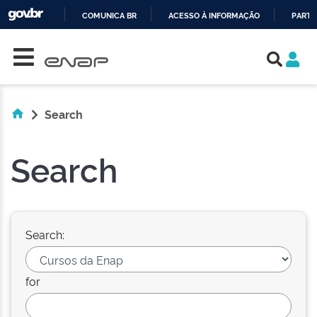
COMUNICA BR
ACESSO À INFORMAÇÃO
PARTI
Skip navigation
IR
PARA
O
CONTEÚDO
Search
Search
Search:
for